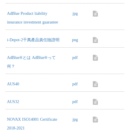
AdBlue Product liability
jpg
insurance investment guarantee
i-Depot-2千萬產品責任險證明
png
AdBlue®とは AdBlue®って
pdf
何？
AUS40
pdf
AUS32
pdf
NOVAX ISO14001 Certificate
jpg
2018-2021