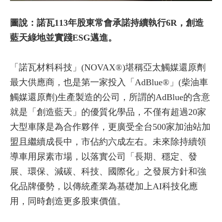
圖說：諾瓦113年股東常會承諾持續執行6R，創造
藍天綠地並實踐ESG邁進。
「諾瓦材料科技」(NOVAX®)堪稱亞太觸媒還原劑
最大供應商，也是第一家投入「AdBlue®」(柴油車
觸媒還原劑)生產製造的公司，所謂的AdBlue的含意
就是「創造藍天」的優質化學品，不僅有超過20家
大型車隊是為合作夥伴，更廣受全台500家加油站加
盟且繼續成長中，市佔約六成左右。未來除持續領
導車用尿素市場，以落實公司「長期、穩定、發
展、環保、減碳、科技、國際化」之發展方針和強
化品牌優勢，以傳統產業為基礎加上AI科技化應
用，同時創造更多股東價值。