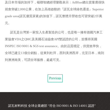
及日本市場的加持下，楊聯智總經理樂觀表示：AdBlue總出貨量應很快
就會突破2,000公秉，在加上高雄啟動的『諾瓦全球綠色通道』Superior
grade urea(諾瓦優質尿素)的加值下，諾瓦整體月營收也可望突破2仟萬
元。
諾瓦是台灣第一家投入生產製造的公司，也是唯一擁有德國汽車工
業協會VDA之QMC及美國石油協會API雙認證的公司，並獲得英國
INSPEC ISO 9001 & SGS test assurance。
由於品質穩定，供貨效率快，
全球已建立13個分銷點，從東到杜拜，西到美洲西岸，北至日本，南則
到澳洲南美，可謂全球服務，處處可見。
Previous
諾瓦材料科技 全球企業總部 “符合 ISO 9001 & ISO 14001 認證”