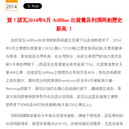
2014
賀！諾瓦2014年6月 AdBlue 出貨量及利潤再創歷史
新高 ！
由於諾瓦AdBlue在全球經銷系統建立完備下以及強勁需求下，2014
年6月之整體出貨量達1,583公秉(1,725公噸)之歷史新高紀錄,主要貢獻來
自香港、新加坡及台灣本身。在台灣部分，由於公車部門的強力需求及
歐V卡車的帶動下，(而諾瓦在客運業佔有率超過75%)，出貨量達歷史天
量400公秉，也使諾瓦AdBlue之整體市占率回升至40%，領先其他產牌
之差距擴大。國外部分則因澳洲Blueskyeco於去年6月被歐洲大廠-
Brenntag併購下，展現出強烈企圖心及組織行銷下，繼續穩定成長，香
港方面則因澳洲競爭對手在品質出現瑕疵，諾瓦以品質及服務之優勢，
順勢拿下KMB及MRT的供應權(每月達250公秉以上)。
同時因國際尿素自今年來出現需求疲軟，價格下挫情形，諾瓦獲利則
出現明顯增長，展望未來幾月(8/9/10)，仍將持續呈現榮景，尤其在南美