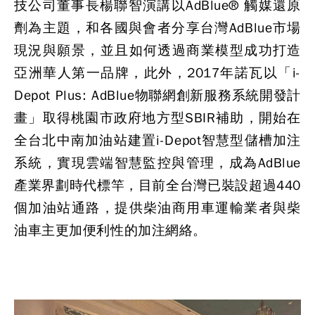
技公司董事長楊聯智演講以AdBlue® 觸媒還原
劑為主題，和各國與會者分享台灣AdBlue市場
現況與願景，並且如何透過商業模型成功打造
亞洲華人第一品牌，此外，2017年諾瓦以「i-
Depot Plus: AdBlue物聯網創新服務系統開發計
畫」取得桃園市政府地方型SBIR補助，開始在
全台北中南加油站建置i-Depot智慧型儲槽加注
系統，實現雲端智慧監控與管理，成為AdBlue
產業界劃時代標竿，目前全台灣已裝設超過440
個加油站通路，提供柴油商用車運輸業者與柴
油車主更加便利性的加注網絡。