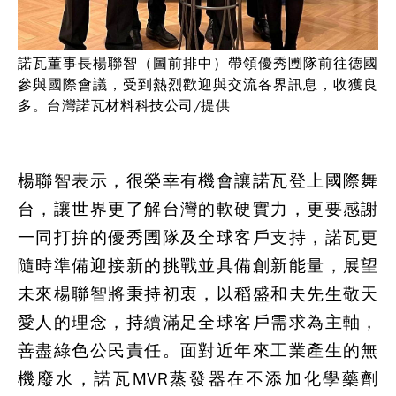
諾瓦董事長楊聯智（圖前排中）帶領優秀圑隊前往德國
參與國際會議，受到熱烈歡迎與交流各界訊息，收獲良
多。台灣諾瓦材料科技公司/提供
楊聯智表示，很榮幸有機會讓諾瓦登上國際舞
台，讓世界更了解台灣的軟硬實力，更要感謝
一同打拚的優秀圑隊及全球客戶支持，諾瓦更
隨時準備迎接新的挑戰並具備創新能量，展望
未來楊聯智將秉持初衷，以稻盛和夫先生敬天
愛人的理念，持續滿足全球客戶需求為主軸，
善盡綠色公民責任。面對近年來工業產生的無
機廢水，諾瓦MVR蒸發器在不添加化學藥劑