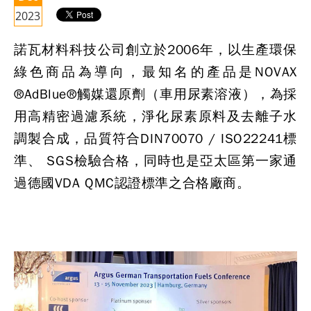
2023
諾瓦材料科技公司創立於2006年，以生產環保
綠色商品為導向，最知名的產品是NOVAX
®AdBlue®觸媒還原劑（車用尿素溶液），為採
用高精密過濾系統，淨化尿素原料及去離子水
調製合成，品質符合DIN70070 / ISO22241標
準、 SGS檢驗合格，同時也是亞太區第一家通
過德國VDA QMC認證標準之合格廠商。