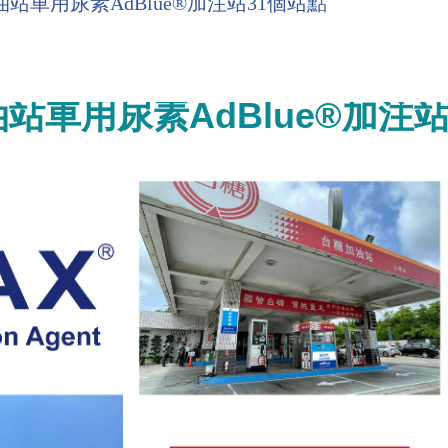
車用尿素AdBlue®加注站31個站點
AdBlue®
油站車用尿素
加注