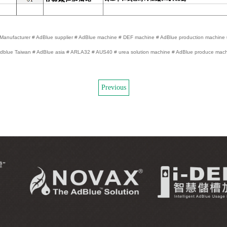
Manufacturer # AdBlue supplier # AdBlue machine # DEF machine # AdBlue production machine # V
# Adblue Taiwan # AdBlue asia # ARLA32 # AUS40 # urea solution machine # AdBlue produce mac
Previous
證”