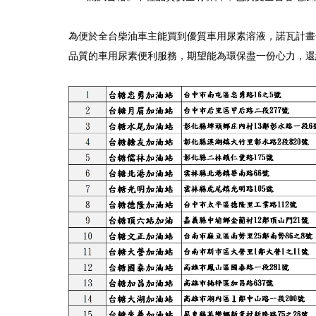
為便於全台柴油車主能買到優質車用尿素溶液，諾瓦計畫全
品質的車用尿素便利服務，期望能為環保盡一份心力，還