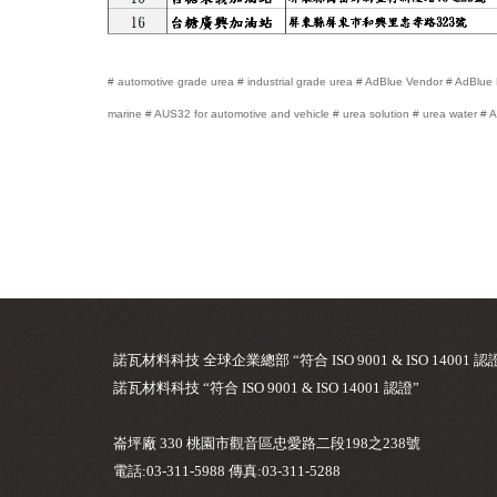
# automotive grade urea # industrial grade urea # AdBlue Vendor # AdBlue 
marine # AUS32 for automotive and vehicle # urea solution # urea water 
諾瓦材料科技 全球企業總部 “符合 ISO 9001 & ISO 14001 認
諾瓦材料科技 “符合 ISO 9001 & ISO 14001 認證”
崙坪廠 330 桃園市觀音區忠愛路二段198之238號
電話:03-311-5988 傳真:03-311-5288