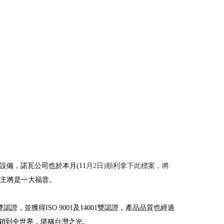
備，諾瓦公司也於本月(11
月2日)順利拿下此標案，將
主將是一大福音。
雙認證，並獲得
ISO 9001
及
14001
雙認證，產品品質也經過
銷到全世界，堪稱台灣之光。