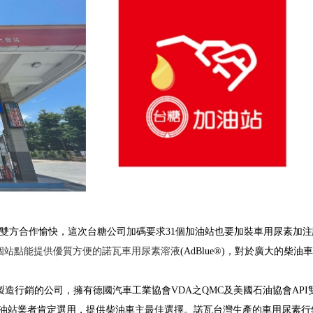
雙方合作愉快，這次台糖公司加碼要求31個加油站也要加裝車用尿素加注設
2個站點能提供優質方便的諾瓦車用尿素溶液
(AdBlue
®
)
，對於廣大的柴油車
製造行銷的公司，擁有德國汽車工業協會
VDA
之
QMC
及美國石油協會
API
油站業者肯定選用，提供柴油車主最佳選擇。諾瓦台灣生產的車用尿素行