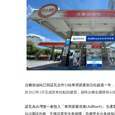
台糖加油站已與諾瓦合作11站車用尿素加注站超過一年，
於2023年3月完成所有站點的建置，屆時台糖全國將有4
諾瓦為台灣第一家投入「車用尿素溶液
(AdBlue
®
)
」生產
SGS
測試合格。不僅品質安全有保障，也廣受全台各地加