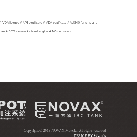
DA license # API certificate # VDA certificate # AUS40 for ship and
hine # SCR system # diesel engine # NOx emmision
Copyright © 2018 NOVAX Material. All rights reserved
DESIGE BY
Wizards