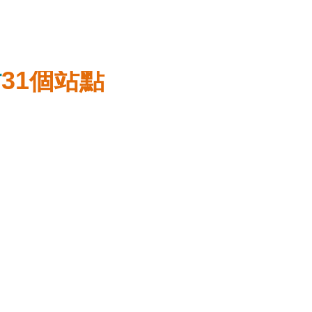
31
站
個站點